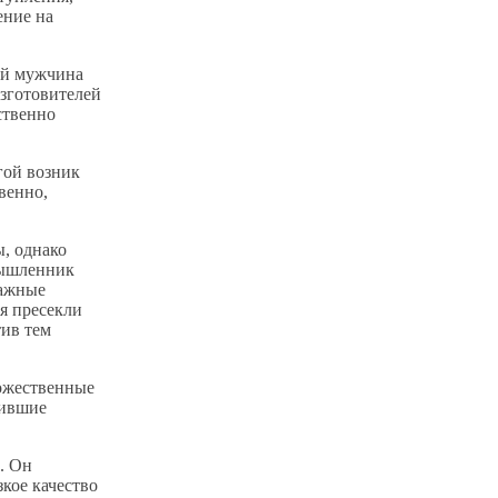
ение на
ний мужчина
изготовителей
ственно
гой возник
венно,
ы, однако
мышленник
важные
ия пресекли
тив тем
ножественные
нившие
. Он
зкое качество