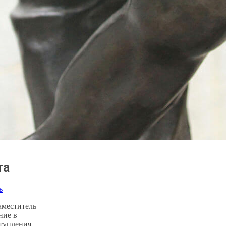
та
ь
Заместитель
ние в
тупления,