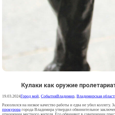
Кулаки как оружие пролетариа
19.03.2024
Город мой
, 
События
Владимир
, 
Владимирская област
Разозлился на низкое качество работы и едва не убил коллегу. 
прокурора
города Владимира утвердил обвинительное заключе
отношении местного жителя. Его обвиняют в совершении прес