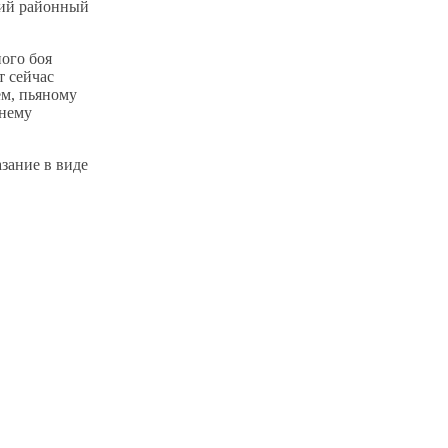
кий районный
ого боя
т сейчас
ем, пьяному
 нему
зание в виде