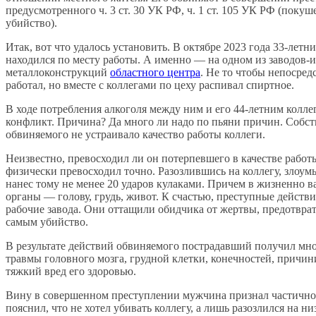
предусмотренного ч. 3 ст. 30 УК РФ, ч. 1 ст. 105 УК РФ (покуш
убийство).
Итак, вот что удалось установить. В октябре 2023 года 33-лет
находился по месту работы. А именно — на одном из заводов-
металлоконструкций
областного центра
. Не то чтобы непосред
работал, но вместе с коллегами по цеху распивал спиртное.
В ходе потребления алкоголя между ним и его 44-летним колле
конфликт. Причина? Да много ли надо по пьяни причин. Собст
обвиняемого не устраивало качество работы коллеги.
Неизвестно, превосходил ли он потерпевшего в качестве работ
физически превосходил точно. Разозлившись на коллегу, злоу
нанес тому не менее 20 ударов кулаками. Причем в жизненно 
органы — голову, грудь, живот. К счастью, преступные действ
рабочие завода. Они оттащили обидчика от жертвы, предотвра
самым убийство.
В результате действий обвиняемого пострадавший получил м
травмы головного мозга, грудной клетки, конечностей, причи
тяжкий вред его здоровью.
Вину в совершенном преступлении мужчина признал частично
пояснил, что не хотел убивать коллегу, а лишь разозлился на ни