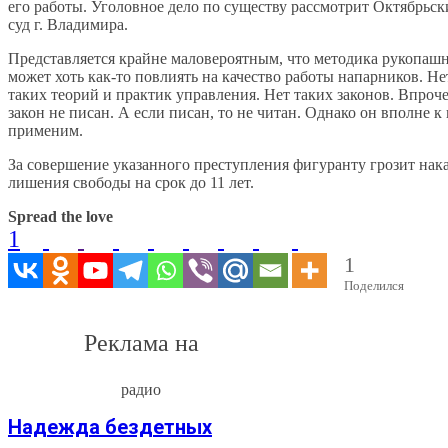
его работы. Уголовное дело по существу рассмотрит Октябрьс
суд г. Владимира.
Представляется крайне маловероятным, что методика рукопашн
может хоть как-то повлиять на качество работы напарников. Не
таких теорий и практик управления. Нет таких законов. Впроч
закон не писан. А если писан, то не читан. Однако он вполне к
применим.
За совершение указанного преступления фигуранту грозит нака
лишения свободы на срок до 11 лет.
Spread the love
1
1
Поделился
Реклама на
радио
Надежда бездетных