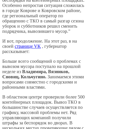
беспорядки на контейнерных площадках.
Особенно непростая ситуация сложилась
в городе Коврове и Ковровском районе,
где региональный оператор по
обращению с ТКО в самый разгар сезона
уборок и субботников решил сменить
подрядчика, вывозившего мусор.”
И вот, продолжение. На этот раз, в на
своей
странице VK
, губернатор
рассказывает:
Больше всего сообщений о проблемах с
вывозом мусора поступало на прошлой
неделе из
Владимира, Вязников,
Сновиц, Кольчугино.
Занимаемся этими
вопросами совместно с городскими и
районными властями.
В областном центре проверили более 500
контейнерных площадок. Вывоз ТКО в
большинстве случаев осуществляется по
графику, массовой проблемы нет. Ряд
управляющих компаний получили
штрафы за беспорядок во дворах. В
нескольких местах проверяющие рядом с