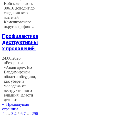
Войсковая часть
30616 доводит до
сведения всех
жителей
Камешковского
округа: график…
Профилактика
деструктивны
х проявлений
24.06.2026
«Резерв» и
«Авангард». Во
Владимирской
области обсудили,
как уберечь
молодёжь от
деструктивного
влияния. Власти
делают…
«
Предыдущая
страница
1
…
3
4
5
6
7
…
296