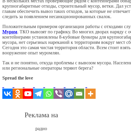
В нескольких местах проверяющие рядом с контейнерами обн
крупногабаритные отходы, строительный мусор, ветки. Дал ус
главам обеспечить вывоз таких отходов, за которые не отвечает
следить за появлением несанкционированных свалок.
Положительным примером организации работы с отходами сл
Муром
. ТКО вывозят по графику. Во многих дворах наряду с
контейнерами установлены 8-кубовые бункеры для крупногаба
мусора, нет серьезных нареканий к территориям вокруг мест сб
Сегодня это самая чистая территория области. Всем стоит взять
вооружение опыт муромлян.
Так и не понятно, откуда проблемы с вывозом мусора. Населени
или региональные операторы теряют берега?
Spread the love
Реклама на
радио