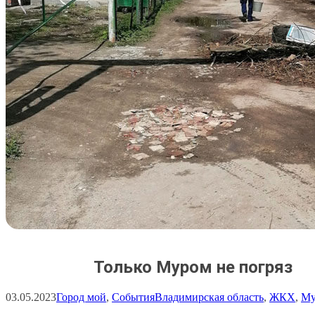
Только Муром не погряз
03.05.2023
Город мой
, 
События
Владимирская область
, 
ЖКХ
, 
Му