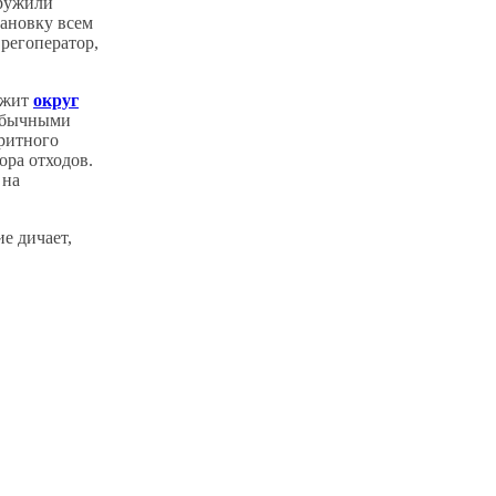
аружили
тановку всем
 регоператор,
ужит
округ
 обычными
ритного
ора отходов.
 на
е дичает,