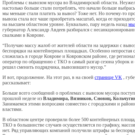
Проблемы с вывозом мусора во Владимирской области. Неуже
настолько больше стали потреблять, что начали больше выбрас
мы меньше стали платить за вывоз? Тоже нет. Но почему-то пр
вывоза стала все чаше приобретать масштаб, когда ее приходит
на высшем областном уровне. Буквально, пару недель назад
мы
губернатор Александр Авдеев разбирался с несанкционирова
свалками в Коврове.
“Получаю массу жалоб от жителей области на задержки с выво
беспорядки на контейнерных площадках. Особенно непростая 
сложилась в городе Коврове и Ковровском районе, где регион
оператор по обращению с ТКО в самый разгар сезона уборок и
решил сменить подрядчика, вывозившего мусор.”
И вот, продолжение. На этот раз, в на своей
странице VK
, губ
рассказывает:
Больше всего сообщений о проблемах с вывозом мусора поступ
прошлой неделе из
Владимира, Вязников, Сновиц, Кольчугин
Занимаемся этими вопросами совместно с городскими и райо
властями.
В областном центре проверили более 500 контейнерных площа
ТКО в большинстве случаев осуществляется по графику, масс
нет. Ряд управляющих компаний получили штрафы за беспорядо