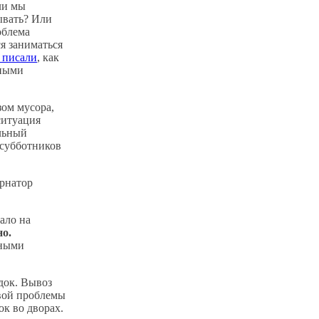
ли мы
ывать? Или
облема
ся заниматься
 писали
, как
нными
зом мусора,
ситуация
альный
 субботников
ернатор
ало на
о.
нными
док. Вывоз
овой проблемы
к во дворах.