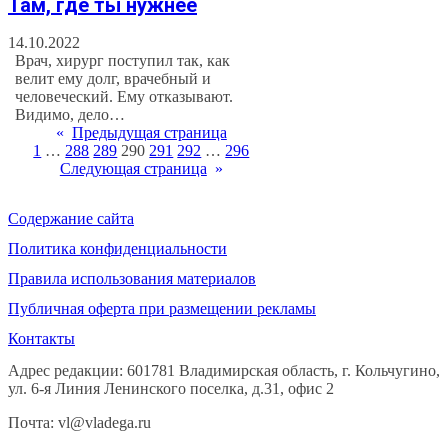
Там, где ты нужнее
14.10.2022
Врач, хирург поступил так, как
велит ему долг, врачебный и
человеческий. Ему отказывают.
Видимо, дело…
«
Предыдущая страница
1
…
288
289
290
291
292
…
296
Следующая страница
»
Содержание сайта
Политика конфиденциальности
Правила использования материалов
Публичная оферта при размещении рекламы
Контакты
Адрес редакции: 601781 Владимирская область, г. Кольчугино,
ул. 6-я Линия Ленинского поселка, д.31, офис 2
Почта: vl@vladega.ru