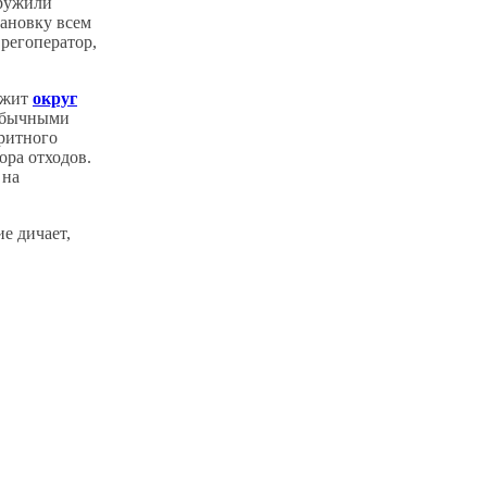
аружили
тановку всем
 регоператор,
ужит
округ
 обычными
ритного
ора отходов.
 на
е дичает,