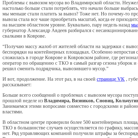
Проблемы с вывозом мусора во Владимирской области. Неуже
настолько больше стали потреблять, что начали больше выбрас
мы меньше стали платить за вывоз? Тоже нет. Но почему-то пр
вывоза стала все чаше приобретать масштаб, когда ее приходит
на высшем областном уровне. Буквально, пару недель назад
мы
губернатор Александр Авдеев разбирался с несанкционирова
свалками в Коврове.
“Получаю массу жалоб от жителей области на задержки с выво
беспорядки на контейнерных площадках. Особенно непростая 
сложилась в городе Коврове и Ковровском районе, где регион
оператор по обращению с ТКО в самый разгар сезона уборок и
решил сменить подрядчика, вывозившего мусор.”
И вот, продолжение. На этот раз, в на своей
странице VK
, губ
рассказывает:
Больше всего сообщений о проблемах с вывозом мусора поступ
прошлой неделе из
Владимира, Вязников, Сновиц, Кольчугин
Занимаемся этими вопросами совместно с городскими и райо
властями.
В областном центре проверили более 500 контейнерных площа
ТКО в большинстве случаев осуществляется по графику, масс
нет. Ряд управляющих компаний получили штрафы за беспорядо