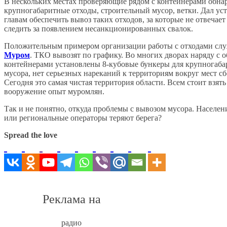
В нескольких местах проверяющие рядом с контейнерами обн
крупногабаритные отходы, строительный мусор, ветки. Дал ус
главам обеспечить вывоз таких отходов, за которые не отвечает
следить за появлением несанкционированных свалок.
Положительным примером организации работы с отходами сл
Муром
. ТКО вывозят по графику. Во многих дворах наряду с
контейнерами установлены 8-кубовые бункеры для крупногаба
мусора, нет серьезных нареканий к территориям вокруг мест сб
Сегодня это самая чистая территория области. Всем стоит взять
вооружение опыт муромлян.
Так и не понятно, откуда проблемы с вывозом мусора. Населени
или региональные операторы теряют берега?
Spread the love
Реклама на
радио