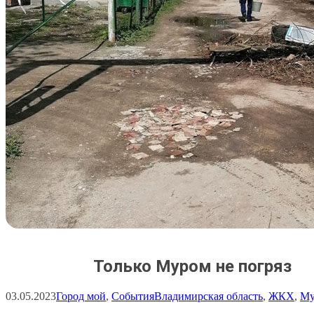
Только Муром не погряз
03.05.2023
Город мой
, 
События
Владимирская область
, 
ЖКХ
, 
Му