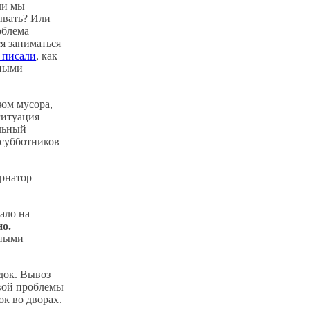
ли мы
ывать? Или
облема
ся заниматься
 писали
, как
нными
зом мусора,
ситуация
альный
 субботников
ернатор
ало на
о.
нными
док. Вывоз
овой проблемы
к во дворах.