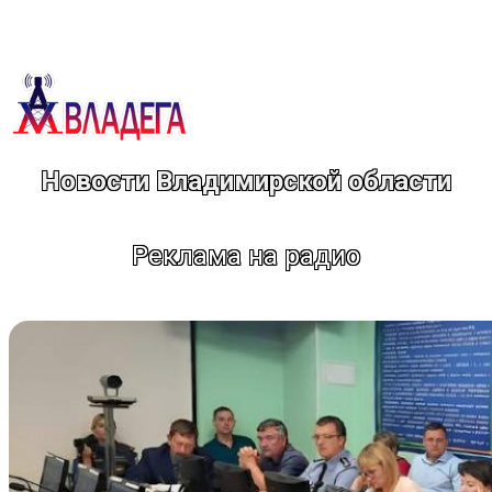
Перейти
к
содержимому
Новости Владимирской области
Реклама на радио