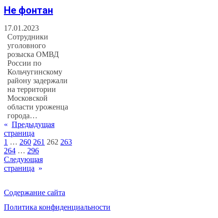
Не фонтан
17.01.2023
Сотрудники
уголовного
розыска ОМВД
России по
Кольчугинскому
району задержали
на территории
Московской
области уроженца
города…
«
Предыдущая
страница
1
…
260
261
262
263
264
…
296
Следующая
страница
»
Содержание сайта
Политика конфиденциальности