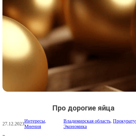
Про дорогие яйца
Интересы
, 
Владимирская область
, 
Прокурату
27.12.2023
Мнения
Экономика