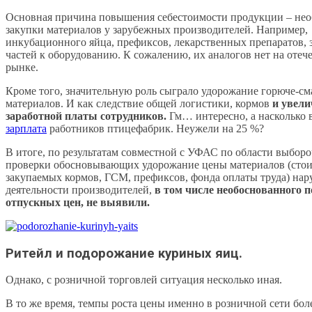
Основная причина повышения себестоимости продукции – нео
закупки материалов у зарубежных производителей. Например,
инкубационного яйца, префиксов, лекарственных препаратов, 
частей к оборудованию. К сожалению, их аналогов нет на отеч
рынке.
Кроме того, значительную роль сыграло удорожание горюче-с
материалов. И как следствие общей логистики, кормов
и увели
заработной платы сотрудников.
Гм… интересно, а насколько 
зарплата
работников птицефабрик. Неужели на 25 %?
В итоге, по результатам совместной с УФАС по области выбор
проверки обосновывающих удорожание цены материалов (сто
закупаемых кормов, ГСМ, префиксов, фонда оплаты труда) на
деятельности производителей,
в том числе необоснованного
отпускных цен, не выявили.
Ритейл и подорожание куриных яиц.
Однако, с розничной торговлей ситуация несколько иная.
В то же время, темпы роста цены именно в розничной сети бол