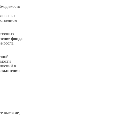
бходимость
запасных
ественном
мазочных
чение фонда
выросла
очной
имости
рушений в
 повышения
ее высокие,