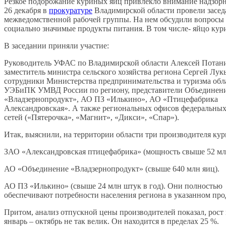
Резкое подорожание куриных яиц привлекло внимание надзорн
26 декабря в
прокуратуре
Владимирской области провели засед
межведомственной рабочей группы. На нем обсудили вопросы 
социально значимые продукты питания. В том числе- яйцо кур
В заседании приняли участие:
Руководитель УФАС по Владимирской области Алексей Потан
заместитель министра сельского хозяйства региона Сергей Лук
сотрудники Министерства предпринимательства и туризма обл
УЭБиПК УМВД России по региону, представители Объединен
«Владзернопродукт», АО ПЗ «Илькино», АО «Птицефабрика
Александровская». А также региональных офисов федеральны
сетей («Пятерочка», «Магнит», «Дикси», «Спар»).
Итак, выяснили, на территории области три производителя ку
ЗАО «Александровская птицефабрика» (мощность свыше 52 млн
АО «Объединение «Владзернопродукт» (свыше 640 млн яиц).
АО ПЗ «Илькино» (свыше 24 млн штук в год). Они полностью
обеспечивают потребности населения региона в указанном про
Притом, анализ отпускной цены производителей показал, рост 
январь – октябрь не так велик. Он находится в пределах 25 %.