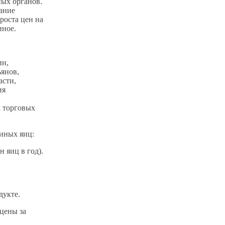
ых органов.
ание
роста цен на
иное.
ин,
ьянов,
асти,
ия
х торговых
риных яиц:
 яиц в год).
дукте.
цены за