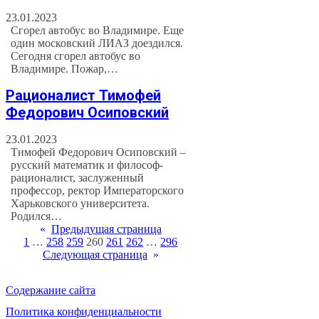
23.01.2023
Сгорел автобус во Владимире. Еще
один московский ЛИАЗ доездился.
Сегодня сгорел автобус во
Владимире. Пожар,…
Рационалист Тимофей
Федорович Осиповский
23.01.2023
Тимофей Федорович Осиповский –
русский математик и философ-
рационалист, заслуженный
профессор, ректор Императорского
Харьковского университета.
Родился…
«
Предыдущая страница
1
…
258
259
260
261
262
…
296
Следующая страница
»
Содержание сайта
Политика конфиденциальности