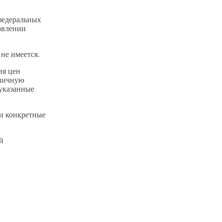
едеральных
овлении
не имеется.
ия цен
зничную
указанные
и конкретные
й