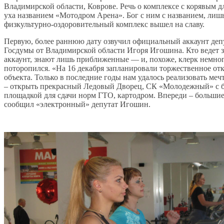
Владимирской области, Коврове. Речь о комплексе с корявым д
уха названием «Мотодром Арена». Бог с ним с названием, лиш
физкультурно-оздоровительный комплекс вышел на славу.
Первую, более раннюю дату озвучил официальный аккаунт деп
Госдумы от Владимирской области Игоря Игошина. Кто ведет з
аккаунт, знают лишь приближенные — и, похоже, клерк немно
поторопился. «На 16 декабря запланировали торжественное от
объекта. Только в последние годы нам удалось реализовать меч
– открыть прекрасный Ледовый Дворец, СК «Молодежный» с 
площадкой для сдачи норм ГТО, картодром. Впереди – большие
сообщил «электронный» депутат Игошин.