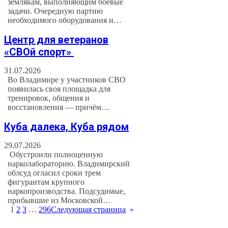
землякам, выполняющим боевые
задачи. Очередную партию
необходимого оборудования и…
Центр для ветеранов
«СВОй спорт»
31.07.2026
Во Владимире у участников СВО
появилась своя площадка для
тренировок, общения и
восстановления — причём…
Куба далека, Куба рядом
29.07.2026
Обустроили полноценную
нарколабораторию. Владимирский
облсуд огласил сроки трем
фигурантам крупного
наркопроизводства. Подсудимые,
прибывшие из Московской…
1
2
3
…
296
Следующая страница
»