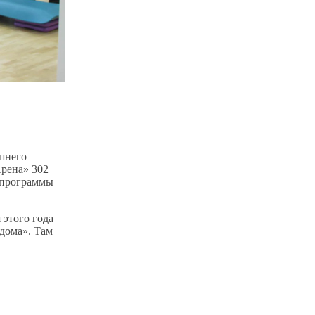
шнего
рена» 302
 программы
 этого года
 дома». Там