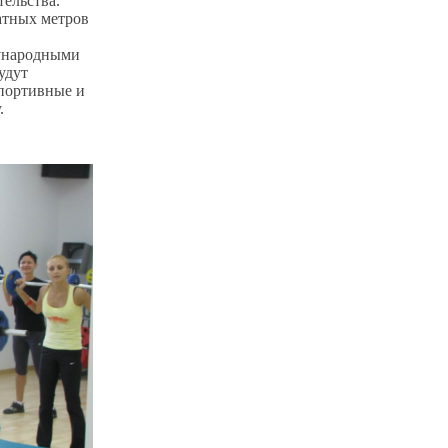
ельства.
атных метров
дународными
удут
спортивные и
.