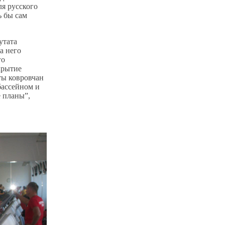
ля русского
ь бы сам
утата
а него
го
крытие
ты ковровчан
бассейном и
 планы”,