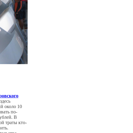
ровского
здесь
ый около 10
ивать по-
ублей. В
ой траты кто-
ить.