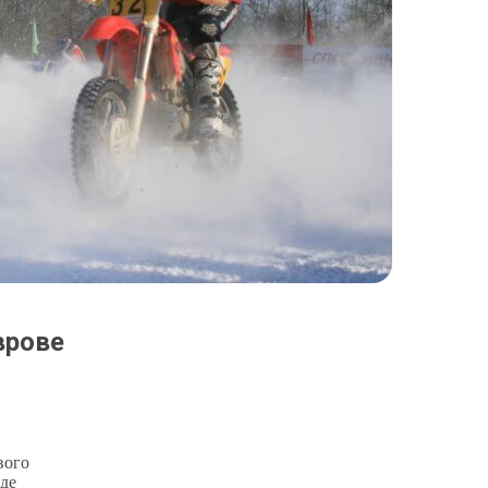
врове
вого
оде