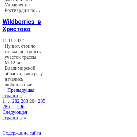
Управление
Росгвардии по…
Wildberries в
Хрястово
11.11.2022
Ну вот, стоило
только достроить
участок трассы
М-12 во
Владимирской
области, как сразу
начались
любопытные…
«
Предыдущая
страница
1
…
282
283
284
285
286
…
296
Следующая
страница
»
Содержание сайта