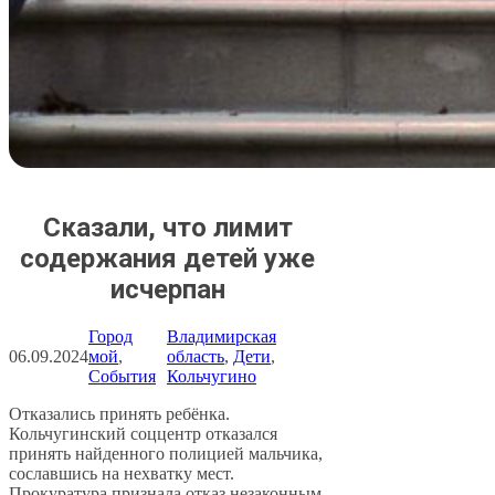
Сказали, что лимит
содержания детей уже
исчерпан
Город
Владимирская
06.09.2024
мой
, 
область
, 
Дети
, 
События
Кольчугино
Отказались принять ребёнка.
Кольчугинский соццентр отказался
принять найденного полицией мальчика,
сославшись на нехватку мест.
Прокуратура признала отказ незаконным.