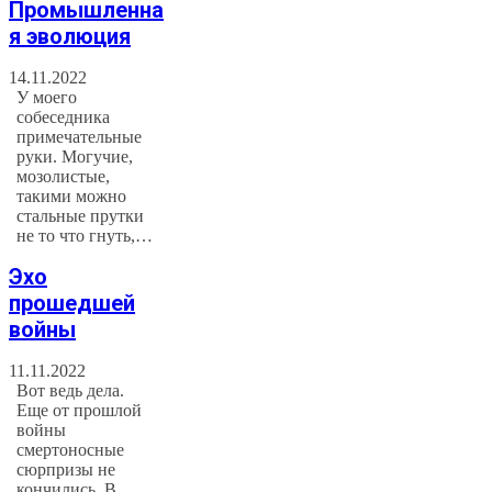
Промышленна
я эволюция
14.11.2022
У моего
собеседника
примечательные
руки. Могучие,
мозолистые,
такими можно
стальные прутки
не то что гнуть,…
Эхо
прошедшей
войны
11.11.2022
Вот ведь дела.
Еще от прошлой
войны
смертоносные
сюрпризы не
кончились. В