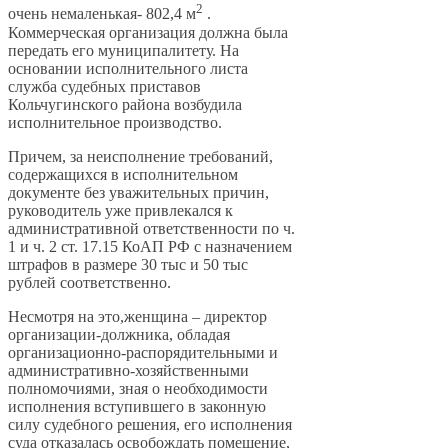
2
очень немаленькая- 802,4 м
.
Коммерческая организация должна была
передать его муниципалитету. На
основании исполнительного листа
служба судебных приставов
Кольчугинского района возбудила
исполнительное производство.
Причем, за неисполнение требований,
содержащихся в исполнительном
документе без уважительных причин,
руководитель уже привлекался к
административной ответственности по ч.
1 и ч. 2 ст. 17.15 КоАП РФ с назначением
штрафов в размере 30 тыс и 50 тыс
рублей соответственно.
Несмотря на это,женщина – директор
организации-должника, обладая
организационно-распорядительными и
административно-хозяйственными
полномочиями, зная о необходимости
исполнения вступившего в законную
силу судебного решения, его исполнения
суда отказалась освобождать помещение,