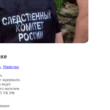
дке
в
, 
Убийство
ю.
е задержали.
 ведет
ого жителем
105 УК РФ
рмации