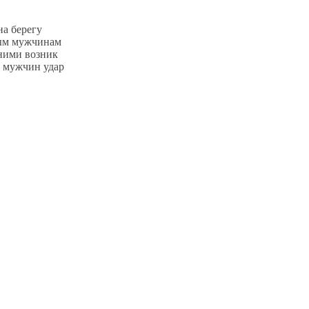
на берегу
мым мужчинам
 ними возник
з мужчин удар