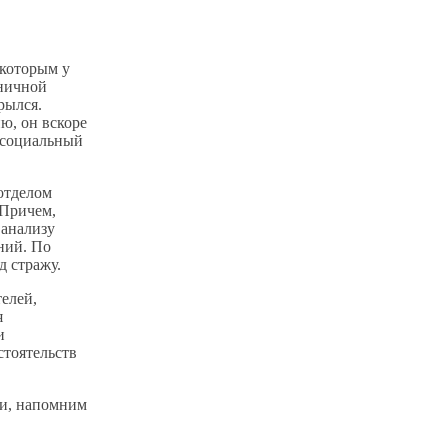
 которым у
тничной
рылся.
ю, он вскоре
 социальный
отделом
 Причем,
 анализу
ний. По
д стражу.
телей,
я
и
стоятельств
ти, напомним