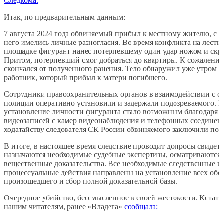
Следкома.
Итак, по предварительным данным:
7 августа 2024 года обвиняемый прибыл к местному жителю, с
него имелись личные разногласия. Во время конфликта на лес
площадке фигурант нанес потерпевшему один удар ножом и ск
Притом, потерпевший смог добраться до квартиры. К сожалени
скончался от полученного ранения. Тело обнаружил уже утром
работник, который прибыл к матери погибшего.
Сотрудники правоохранительных органов в взаимодействии с 
полиции оперативно установили и задержали подозреваемого.
установление личности фигуранта стало возможным благодаря
видеозаписей с камер видеонаблюдения и телефонных соедине
ходатайству следователя СК России обвиняемого заключили по
В итоге, в настоящее время следствие проводит допросы свиде
назначаются необходимые судебные экспертизы, осматриваютс
вещественные доказательства. Все необходимые следственные 
процессуальные действия направлены на установление всех об
произошедшего и сбор полной доказательной базы.
Очередное убийство, бессмысленное в своей жестокости. Кста
нашим читателям, ранее «Владега»
сообщала: