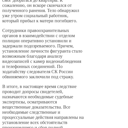
смог добраться до квартиры. К
сожалению, он вскоре скончался от
полученного ранения. Тело обнаружил
уже утром социальный работник,
который прибыл к матери погибшего.
Сотрудники правоохранительных
органов в взаимодействии с отделом
полиции оперативно установили и
задержали подозреваемого. Причем,
установление личности фигуранта стало
возможным благодаря анализу
видеозаписей с камер видеонаблюдения
и телефонных соединений. По
ходатайству следователя СК России
обвиняемого заключили под стражу.
В итоге, в настоящее время следствие
проводит допросы свидетелей,
назначаются необходимые судебные
экспертизы, осматриваются
вещественные доказательства. Все
необходимые следственные и
процессуальные действия направлены на
установление всех обстоятельств
произошедшего и сбор полной