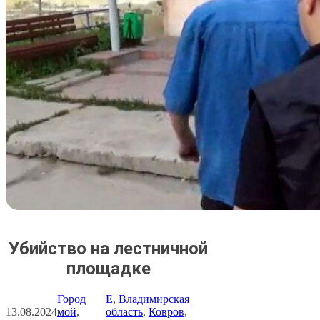
Убийство на лестничной
площадке
Город
E
, 
Владимирская
13.08.2024
мой
, 
область
, 
Ковров
, 