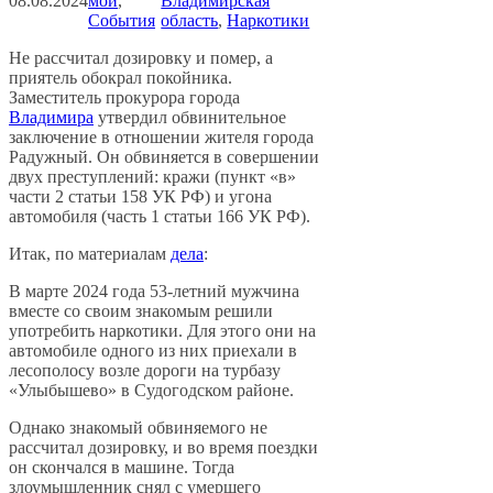
08.08.2024
мой
, 
Владимирская
События
область
, 
Наркотики
Не рассчитал дозировку и помер, а
приятель обокрал покойника.
Заместитель прокурора города
Владимира
утвердил обвинительное
заключение в отношении жителя города
Радужный. Он обвиняется в совершении
двух преступлений: кражи (пункт «в»
части 2 статьи 158 УК РФ) и угона
автомобиля (часть 1 статьи 166 УК РФ).
Итак, по материалам
дела
:
В марте 2024 года 53-летний мужчина
вместе со своим знакомым решили
употребить наркотики. Для этого они на
автомобиле одного из них приехали в
лесополосу возле дороги на турбазу
«Улыбышево» в Судогодском районе.
Однако знакомый обвиняемого не
рассчитал дозировку, и во время поездки
он скончался в машине. Тогда
злоумышленник снял с умершего