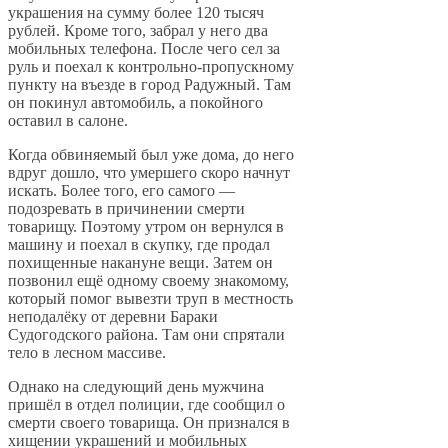
украшения на сумму более 120 тысяч
рублей. Кроме того, забрал у него два
мобильных телефона. После чего сел за
руль и поехал к контрольно-пропускному
пункту на въезде в город Радужный. Там
он покинул автомобиль, а покойного
оставил в салоне.
Когда обвиняемый был уже дома, до него
вдруг дошло, что умершего скоро начнут
искать. Более того, его самого —
подозревать в причинении смерти
товарищу. Поэтому утром он вернулся в
машину и поехал в скупку, где продал
похищенные накануне вещи. Затем он
позвонил ещё одному своему знакомому,
который помог вывезти труп в местность
неподалёку от деревни Бараки
Судогодского района. Там они спрятали
тело в лесном массиве.
Однако на следующий день мужчина
пришёл в отдел полиции, где сообщил о
смерти своего товарища. Он признался в
хищении украшений и мобильных