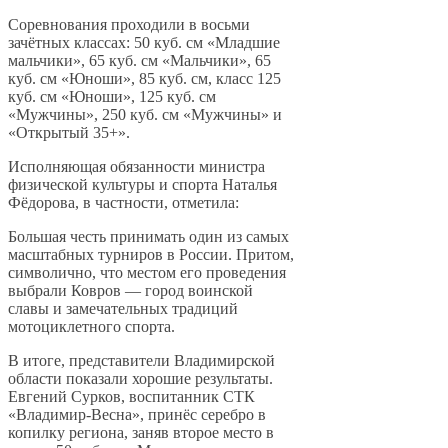
Соревнования проходили в восьми
зачётных классах: 50 куб. см «Младшие
мальчики», 65 куб. см «Мальчики», 65
куб. см «Юноши», 85 куб. см, класс 125
куб. см «Юноши», 125 куб. см
«Мужчины», 250 куб. см «Мужчины» и
«Открытый 35+».
Исполняющая обязанности министра
физической культуры и спорта Наталья
Фёдорова, в частности, отметила:
Большая честь принимать один из самых
масштабных турниров в России. Притом,
символично, что местом его проведения
выбрали Ковров — город воинской
славы и замечательных традиций
мотоциклетного спорта.
В итоге, представители Владимирской
области показали хорошие результаты.
Евгений Сурков, воспитанник СТК
«Владимир-Весна», принёс серебро в
копилку региона, заняв второе место в