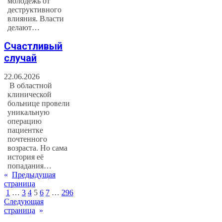
молодёжь от
деструктивного
влияния. Власти
делают…
Счастливый
случай
22.06.2026
В областной
клинической
больнице провели
уникальную
операцию
пациентке
почтенного
возраста. Но сама
история её
попадания…
«
Предыдущая
страница
1
…
3
4
5
6
7
…
296
Следующая
страница
»