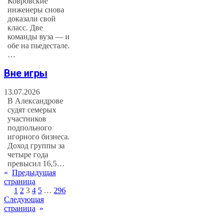
Ковровские
инженеры снова
доказали свой
класс. Две
команды вуза — и
обе на пьедестале.
…
Вне игры
13.07.2026
В Александрове
судят семерых
участников
подпольного
игорного бизнеса.
Доход группы за
четыре года
превысил 16,5…
«
Предыдущая
страница
1
2
3
4
5
…
296
Следующая
страница
»