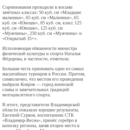
Соревнования проходили в восьми
зачётных классах: 50 куб. см «Младшие
мальчики», 65 куб. см «Мальчики», 65
куб. см «Юноши», 85 куб. см, класс 125
куб. см «Юноши», 125 куб. см
«Мужчины», 250 куб. см «Мужчины» и
«Открытый 35+».
Исполняющая обязанности министра
физической культуры и спорта Наталья
Фёдорова, в частности, отметила:
Большая честь принимать один из самых
масштабных турниров в России. Притом,
символично, что местом его проведения
выбрали Ковров — город воинской
славы и замечательных традиций
мотоциклетного спорта.
В итоге, представители Владимирской
области показали хорошие результаты.
Евгений Сурков, воспитанник СТК
«Владимир-Весна», принёс серебро в
копилку региона, заняв второе место в