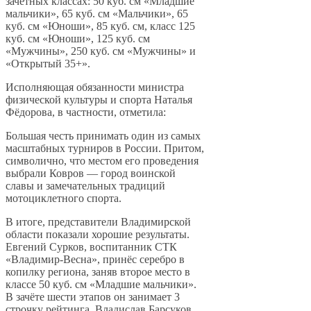
зачётных классах: 50 куб. см «Младшие
мальчики», 65 куб. см «Мальчики», 65
куб. см «Юноши», 85 куб. см, класс 125
куб. см «Юноши», 125 куб. см
«Мужчины», 250 куб. см «Мужчины» и
«Открытый 35+».
Исполняющая обязанности министра
физической культуры и спорта Наталья
Фёдорова, в частности, отметила:
Большая честь принимать один из самых
масштабных турниров в России. Притом,
символично, что местом его проведения
выбрали Ковров — город воинской
славы и замечательных традиций
мотоциклетного спорта.
В итоге, представители Владимирской
области показали хорошие результаты.
Евгений Сурков, воспитанник СТК
«Владимир-Весна», принёс серебро в
копилку региона, заняв второе место в
классе 50 куб. см «Младшие мальчики».
В зачёте шести этапов он занимает 3
строчку рейтинга. Владислав Барсуков,