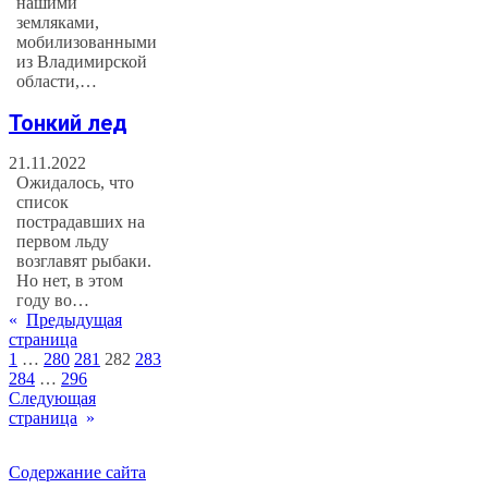
нашими
земляками,
мобилизованными
из Владимирской
области,…
Тонкий лед
21.11.2022
Ожидалось, что
список
пострадавших на
первом льду
возглавят рыбаки.
Но нет, в этом
году во…
«
Предыдущая
страница
1
…
280
281
282
283
284
…
296
Следующая
страница
»
Содержание сайта