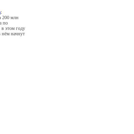
а
:
а 200 млн
а по
 в этом году
 нём начнут