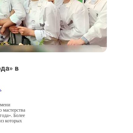
да» в
ь
, 
юмени
о мастерства
года». Более
 из которых