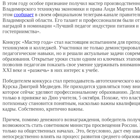
В этом году особое признание получил мастер производственн
Владимирского техникума экономики и права Анди Мартин М
этом
сообщает
в своем официальном телеграм-канале правител
Владимирской области. Его талант и профессионализм были о
наградой в номинации «Лучший педагог индустрии питания и
гостеприимства».
Конкурс «Мастер года» стал настоящим испытанием для препо
техникумов и колледжей. Участники не только демонстрировал
педагогические навыки, но и решали актуальные задачи совре
образования. Открытые уроки стали одним из ключевых этапов
позволив педагогам показать свое умение удерживать внимание
XXI веке и «разжечь» в них интерес к учебе.
Победителем конкурса стал преподаватель автотехнического ко
Курска Дмитрий Медведев. Не приходится удивляться тому вн
которое сейчас уделяют профессиональному образованию. Дело,
только в привязке ко Дню учителя, 5 октября. Похоже, что влас
потихоньку становится понятным, насколько важны квалифиц
кадры. Собственно, критично важны.
Причем, помимо денежного вознаграждения, победитель полу
возможность стать советником министра просвещения России. 
только на общественных началах. Это, безусловно, даст ему ша
непосредственно влиять на процесс развития среднего образов