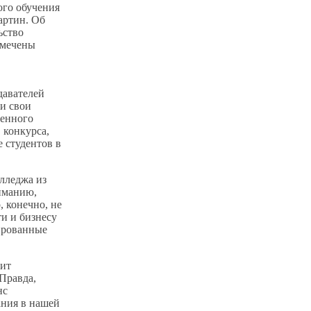
ого обучения
артин. Об
ьство
тмечены
давателей
и свои
менного
 конкурса,
 студентов в
лледжа из
иманию,
 конечно, не
ти и бизнесу
ированные
чит
Правда,
нс
ания в нашей