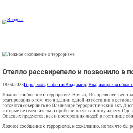
Перейти
к
содержимому
Отелло рассвирепело и позвонило в 
18.04.2023
Город мой
, 
События
Владимир
, 
Владимирская област
Ложное сообщение о терроризме. Ночью, 16 апреля неизвестн
реагирования о том, что в здании одной из гостиниц в регион
готовятся совершить во Владимире террористический акт. Дис
которые незамедлительно прибыли по указанному адресу. Одна
Опасных предметов, как и посторонних людей в гостинице об
Ложное сообщение о терроризме, к сожалению, не так что бы р