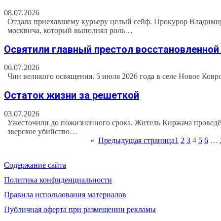
08.07.2026
Отдала приехавшему курьеру целый сейф. Прокурор Владимир
москвича, который выполнял роль…
Освятили главный престол восстановленной
06.07.2026
Чин великого освящения. 5 июля 2026 года в селе Новое Ков
Остаток жизни за решеткой
03.07.2026
Ужесточили до пожизненного срока. Житель Киржача проведёт
зверское убийство…
«
Предыдущая страница
1
2
3
4
5
6
…
Содержание сайта
Политика конфиденциальности
Правила использования материалов
Публичная оферта при размещении рекламы