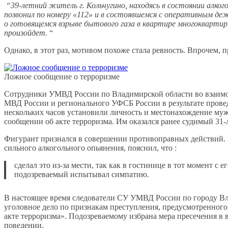
“39-летний житель г. Кольчугино, находясь в состоянии алкого
позвонил по номеру «112» и в состоявшемся с оперативным д
о готовящемся взрыве бытового газа в квартире многоквартирн
произойдет.
“
Однако, в этот раз, мотивом похоже стала ревность. Впрочем, 
Ложное сообщение о терроризме
Сотрудники УМВД России по Владимирской области во взаимод
МВД России и регионального УФСБ России в результате прове
нескольких часов установили личность и местонахождение му
сообщении об акте терроризма. Им оказался ранее судимый 31
Фигурант признался в совершении противоправных действий.
сильного алкогольного опьянения, пояснил, что :
сделал это из-за мести, так как в гостинице в тот момент с 
подозреваемый испытывал симпатию.
В настоящее время следователи СУ УМВД России по городу В
уголовное дело по признакам преступления, предусмотренного
акте терроризма». Подозреваемому избрана мера пресечения в
поведении.