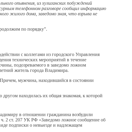
льного опьянения, из хулиганских побуждений
ежурным телефонном разговоре сообщил информацию
ого жилого дома, заведомо зная, что взрыва не
продолжим по порядку”.
ействии с коллегами из городского Управления
дения технических мероприятий в течение
жчины, подозреваемого в заведомо ложном
-летний житель города Владимира.
 Причем, мужчина, находившийся в состоянии
его другом находилась их общая знакомая, к которой
ладимиру в отношении гражданина возбудили
 ч. 2 ст. 207 УК РФ «Заведомо ложное сообщение об
 виде подписки о невыезде и надлежащем