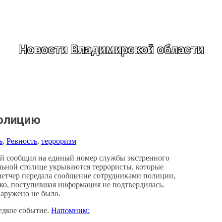
Новости Владимирской области
полицию
ь
, 
Ревность
, 
терроризм
ый сообщил на единый номер службы экстренного
альной столице укрываются террористы, которые
петчер передала сообщение сотрудниками полиции,
ко, поступившая информация не подтвердилась.
наружено не было.
едкое событие.
Напомним: