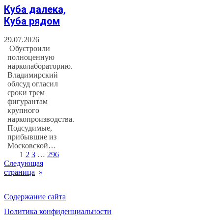
Куба далека,
Куба рядом
29.07.2026
Обустроили
полноценную
нарколабораторию.
Владимирский
облсуд огласил
сроки трем
фигурантам
крупного
наркопроизводства.
Подсудимые,
прибывшие из
Московской…
1
2
3
…
296
Следующая
страница
»
Содержание сайта
Политика конфиденциальности