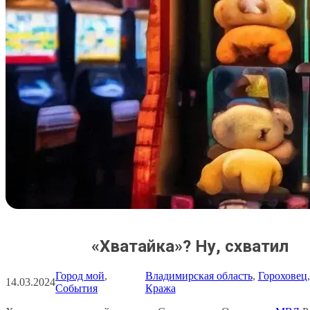
«Хватайка»? Ну, схватил
Город мой
, 
Владимирская область
, 
Гороховец
,
14.03.2024
События
Кража