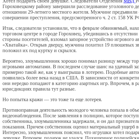
Хотел подарить своей девушке. Следователи Отделения
МВД
Р
Гороховецкому району завершили расследование уголовного де
отношении 29-летнего местного жителя. Мужчине предъявили
совершении преступления, предусмотренного ч. 2 ст. 158 УК 
Итак, следователи установили, что в феврале обвиняемый, нахо
торговом центре в городе Гороховец, убедившись в отсутствии
стороны посетителей, взломал запорное устройство игрового а
«Хватайка». Открыв дверцу, мужчина похитил 19 плюшевых зв
положил их под куртку и скрылся.
Вероятно, злоумышленник хорошо понимал разницу между то
игровыми автоматами. В последнем случае шанс на удачный за
примерно такой же, как у выигрыша в лотерею. Подобные авто
появились более века назад в США. В зависимости от конкрет
они нередко попадают в категорию азартных игр. Впрочем, в р
юрисдикциях правила тут разные.
Но попытка кражи — это тоже та еще лотерея.
Противоправная деятельность молодого человека попала в объ
видеонаблюдения. После заявления в полицию, которое поступ
собственника, злоумышленника задержали, и он дал признател
показания. Причем собственник оценил материальный ущерб в 
Интересно, злоумышленник пояснил, что игрушки хотел подар
девушке. Впрочем, подарок не удался. Похищенное полицейски