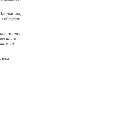
 Напомним,
в области:
л автомат и
ичеством
шкам на
льным