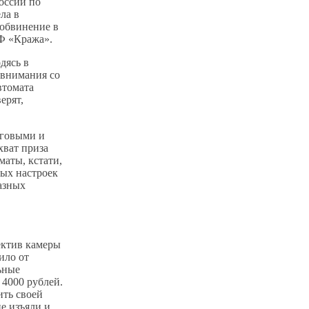
оссии по
ла в
 обвинение в
РФ «Кража».
дясь в
 внимания со
втомата
ерят,
рговыми и
хват приза
маты, кстати,
ных настроек
азных
ектив камеры
ило от
ьные
4000 рублей.
ить своей
е изъяли и