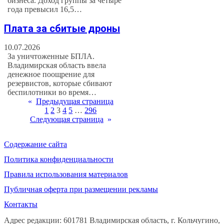
бизнеса. Доход группы за четыре
года превысил 16,5…
Плата за сбитые дроны
10.07.2026
За уничтоженные БПЛА.
Владимирская область ввела
денежное поощрение для
резервистов, которые сбивают
беспилотники во время…
«
Предыдущая страница
1
2
3
4
5
…
296
Следующая страница
»
Содержание сайта
Политика конфиденциальности
Правила использования материалов
Публичная оферта при размещении рекламы
Контакты
Адрес редакции: 601781 Владимирская область, г. Кольчугино,