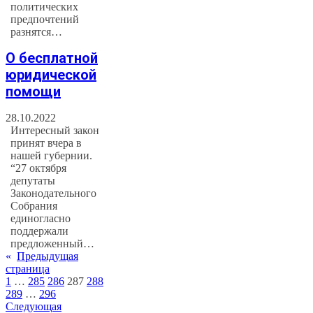
политических
предпочтений
разнятся…
О бесплатной
юридической
помощи
28.10.2022
Интересный закон
принят вчера в
нашей губернии.
“27 октября
депутаты
Законодательного
Собрания
единогласно
поддержали
предложенный…
«
Предыдущая
страница
1
…
285
286
287
288
289
…
296
Следующая