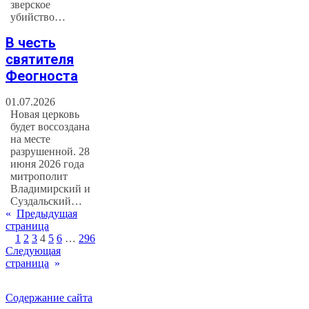
зверское
убийство…
В честь
святителя
Феогноста
01.07.2026
Новая церковь
будет воссоздана
на месте
разрушенной. 28
июня 2026 года
митрополит
Владимирский и
Суздальский…
«
Предыдущая
страница
1
2
3
4
5
6
…
296
Следующая
страница
»
Содержание сайта