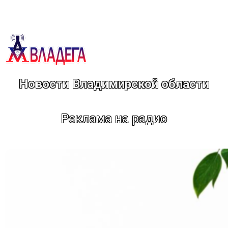
Перейти
к
содержимому
Новости Владимирской области
Реклама на радио