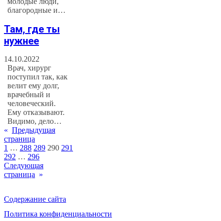
молодые люди,
благородные и…
Там, где ты
нужнее
14.10.2022
Врач, хирург
поступил так, как
велит ему долг,
врачебный и
человеческий.
Ему отказывают.
Видимо, дело…
«
Предыдущая
страница
1
…
288
289
290
291
292
…
296
Следующая
страница
»
Содержание сайта
Политика конфиденциальности