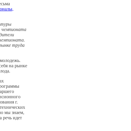
есьма
оналы,
ьтуры
п чемпионата
едители
 чемпионата.
рынке труда
 молодежь.
себя на рынке
лода.
ах
программы
таршего
енсионного
ования г.
 технических
но мы знаем,
а речь идет