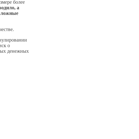
змере более
водило, а
о ложные
естве.
ннулировании
иск о
нных денежных