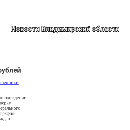
Новости Владимирской области
рублей
шенники
, 
 прохождение
верку
дерального
ография»
аждан