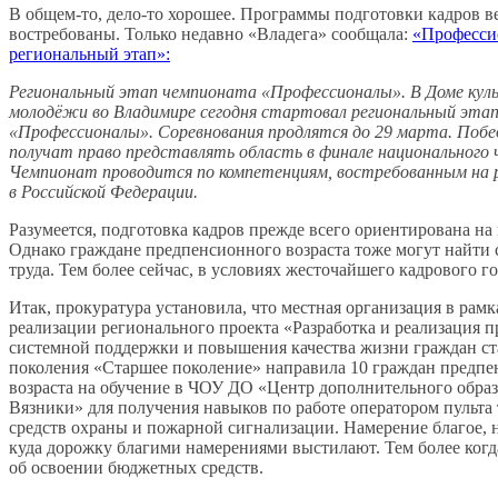
В общем-то, дело-то хорошее. Программы подготовки кадров в
востребованы. Только недавно «Владега» сообщала:
«Професси
региональный этап»:
Региональный этап чемпионата «Профессионалы». В Доме кул
молодёжи во Владимире сегодня стартовал региональный эта
«Профессионалы». Соревнования продлятся до 29 марта. Поб
получат право представлять область в финале национального
Чемпионат проводится по компетенциям, востребованным на 
в Российской Федерации.
Разумеется, подготовка кадров прежде всего ориентирована на
Однако граждане предпенсионного возраста тоже могут найти 
труда. Тем более сейчас, в условиях жесточайшего кадрового го
Итак, прокуратура установила, что местная организация в рамк
реализации регионального проекта «Разработка и реализация 
системной поддержки и повышения качества жизни граждан с
поколения «Старшее поколение» направила 10 граждан предп
возраста на обучение в ЧОУ ДО «Центр дополнительного образ
Вязники» для получения навыков по работе оператором пульта
средств охраны и пожарной сигнализации. Намерение благое, 
куда дорожку благими намерениями выстилают. Тем более когд
об освоении бюджетных средств.