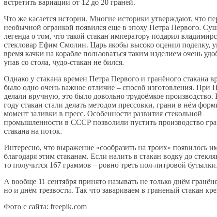
встретить вариации от 12 до 20 граней.
Что же касается истории. Многие историки утверждают, что пе
необычной огранкой появился еще в эпоху Петра Первого. Сущ
легенда о том, что такой стакан императору подарил владимир
стекловар Ефим Смолин. Царь якобы высоко оценил поделку, ув
время качки на корабле пользоваться таким изделием очень удо
упав со стола, чудо-стакан не бился.
Однако у стакана времен Петра Первого и гранёного стакана 
было одно очень важное отличие – способ изготовления. При 
делали вручную, это было довольно трудоёмкое производство. 
году стакан стали делать методом прессовки, грани в нём форм
момент заливки в пресс. Особенности развития стекольной
промышленности в СССР позволили пустить производство гра
стакана на поток.
Интересно, что выражение «сообразить на троих» появилось и
благодаря этим стаканам. Если налить в стакан водку до стекля
то получится 167 граммов – ровно треть пол-литровой бутылки
А вообще 11 сентября принято называть не только днём гранёно
но и днём трезвости. Так что завариваем в граненый стакан к
Фото с сайта: freepik.com