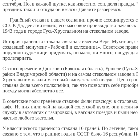
сентября. Но, в каждой шутке, как известно, есть доля правды. 
праздник такой и откуда он взялся? Давайте разберемся.
Гранёный стакан в нашем сознании прочно ассоциируется с
СССР. Да, действительно, его массовое производство началось 
1943 года в городе Гусь-Хрустальном на стекольном заводе.
История граненого стакана связана с именем Веры Мухиной, с
создавшей монумент «Рабочий и колхозница». Советское прави
поручило художнице придумать, ни мало, ни много, посуду для
пролетариата.
С этого времени в Дятьково (Брянская область), Уршеле (Гусь
район Владимирской области) и на самом стекольном заводе в Г
Хрустальном начали массовый выпуск такой посуды. Цена гра
стакана была всего полкопейки, так что позволить себе приоб
посуду могли абсолютно все.
В советские годы гранёные стаканы были повсюду: в столовых,
кафе. Из них пили чай на каждой советской кухне, они несли 
службу в автоматах с газировкой, в вагонах поездов и были не
частью любого застолья.
У классического граненого стакана 16 граней. По легенде, тако
связано с тем, что в ранние годы в СССР было 16 республик. 