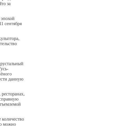
Что за
 эпохой
11 сентября
кульптора,
тельство
-Хрустальный
усь-
нёного
рести данную
 ресторанах,
исправную
отъемлемой
е количество
Но можно