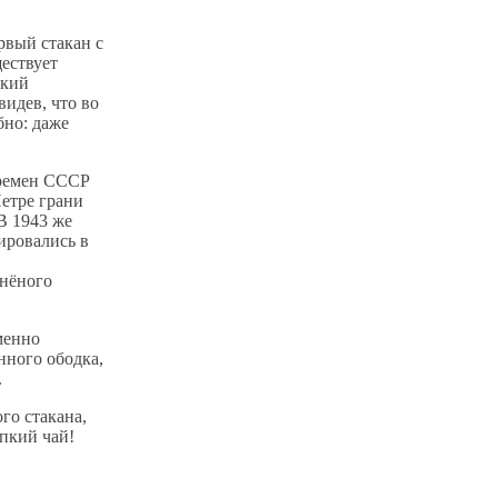
рвый стакан с
ествует
ский
идев, что во
бно: даже
времен СССР
Петре грани
В 1943 же
ировались в
нёного
менно
нного ободка,
.
го стакана,
репкий чай!