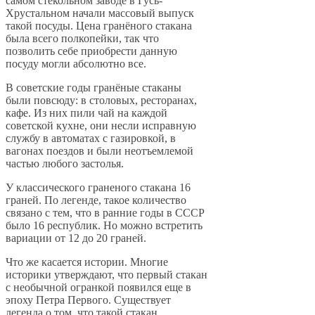
самом стекольном заводе в Гусь-
Хрустальном начали массовый выпуск
такой посуды. Цена гранёного стакана
была всего полкопейки, так что
позволить себе приобрести данную
посуду могли абсолютно все.
В советские годы гранёные стаканы
были повсюду: в столовых, ресторанах,
кафе. Из них пили чай на каждой
советской кухне, они несли исправную
службу в автоматах с газировкой, в
вагонах поездов и были неотъемлемой
частью любого застолья.
У классического граненого стакана 16
граней. По легенде, такое количество
связано с тем, что в ранние годы в СССР
было 16 республик. Но можно встретить
вариации от 12 до 20 граней.
Что же касается истории. Многие
историки утверждают, что первый стакан
с необычной огранкой появился еще в
эпоху Петра Первого. Существует
легенда о том, что такой стакан