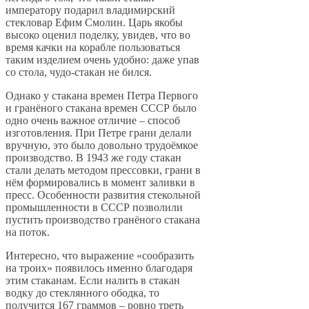
императору подарил владимирский
стекловар Ефим Смолин. Царь якобы
высоко оценил поделку, увидев, что во
время качки на корабле пользоваться
таким изделием очень удобно: даже упав
со стола, чудо-стакан не бился.
Однако у стакана времен Петра Первого
и гранёного стакана времен СССР было
одно очень важное отличие – способ
изготовления. При Петре грани делали
вручную, это было довольно трудоёмкое
производство. В 1943 же году стакан
стали делать методом прессовки, грани в
нём формировались в момент заливки в
пресс. Особенности развития стекольной
промышленности в СССР позволили
пустить производство гранёного стакана
на поток.
Интересно, что выражение «сообразить
на троих» появилось именно благодаря
этим стаканам. Если налить в стакан
водку до стеклянного ободка, то
получится 167 граммов – ровно треть