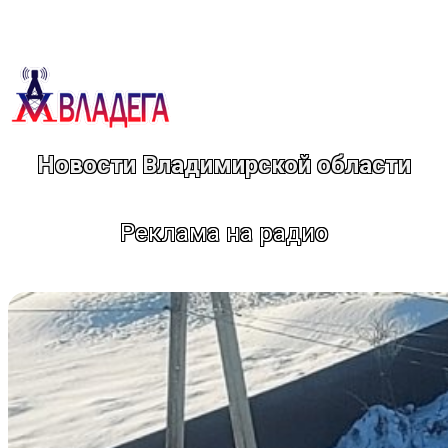
Перейти
к
содержимому
Новости Владимирской области
Реклама на радио