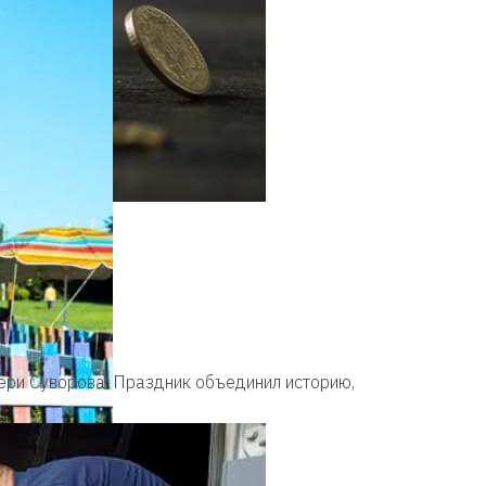
ери Суворова. Праздник объединил историю,