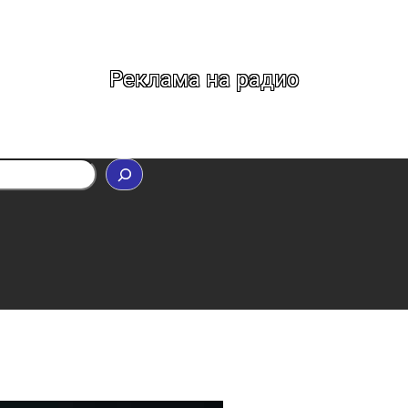
Реклама на радио