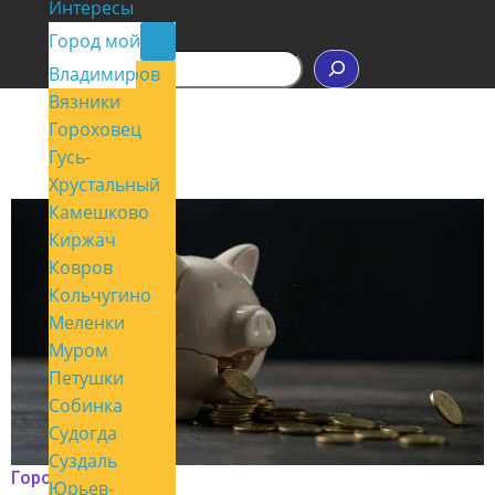
Интересы
Контакты
Город мой
П
Владимир
Александров
о
Вязники
и
с
Гороховец
к
Гусь-
Хрустальный
Камешково
Киржач
Ковров
Кольчугино
Меленки
Муром
Петушки
Собинка
Судогда
Суздаль
Город мой
Юрьев-