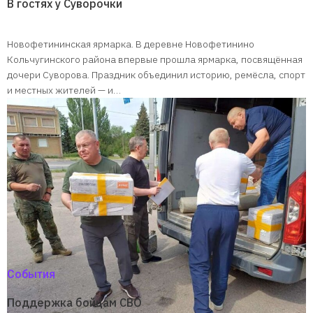
В гостях у Суворочки
Новофетининская ярмарка. В деревне Новофетинино
Кольчугинского района впервые прошла ярмарка, посвящённая
дочери Суворова. Праздник объединил историю, ремёсла, спорт
и местных жителей — и…
События
Поддержка бойцам СВО