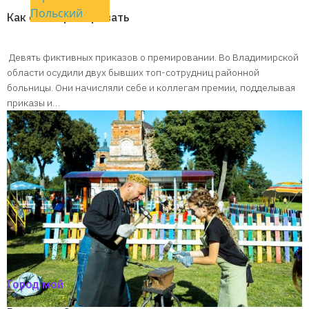
Польский
Как себя премировать
Девять фиктивных приказов о премировании. Во Владимирской
области осудили двух бывших топ-сотрудниц районной
больницы. Они начисляли себе и коллегам премии, подделывая
приказы и…
Город мой