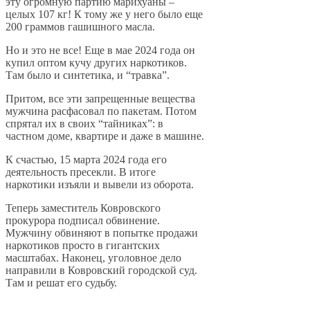
эту огромную партию марихуаны –
целых 107 кг! К тому же у него было еще
200 граммов гашишного масла.
Но и это не все! Еще в мае 2024 года он
купил оптом кучу других наркотиков.
Там было и синтетика, и “травка”.
Притом, все эти запрещенные вещества
мужчина расфасовал по пакетам. Потом
спрятал их в своих “тайниках”: в
частном доме, квартире и даже в машине.
К счастью, 15 марта 2024 года его
деятельность пресекли. В итоге
наркотики изъяли и вывели из оборота.
Теперь заместитель Ковровского
прокурора подписал обвинение.
Мужчину обвиняют в попытке продажи
наркотиков просто в гигантских
масштабах. Наконец, уголовное дело
направили в Ковровский городской суд.
Там и решат его судьбу.