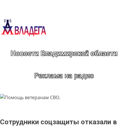
Перейти
к
содержимому
Новости Владимирской области
Реклама на радио
Сотрудники соцзащиты отказали в