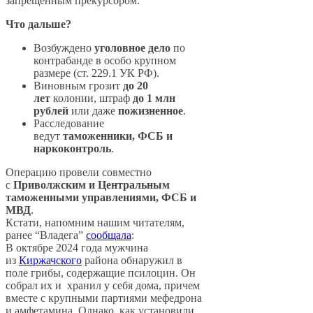
запрещенным прекурсором.
Что дальше?
Возбуждено
уголовное дело
по
контрабанде в особо крупном
размере (ст. 229.1 УК РФ).
Виновным грозит
до 20
лет
колонии, штраф
до 1 млн
рублей
или даже
пожизненное
.
Расследование
ведут
таможенники, ФСБ и
наркоконтроль
.
Операцию провели совместно
с
Приволжским и Центральным
таможенными управлениями, ФСБ и
МВД
.
Кстати, напомним нашим читателям,
ранее “Владега”
сообщала
:
В октябре 2024 года мужчина
из
Киржачского
района обнаружил в
поле грибы, содержащие псилоцин. Он
собрал их и хранил у себя дома, причем
вместе с крупными партиями мефедрона
и амфетамина. Однако, как установили