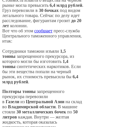
Стоимость изъятого вещества на черном
рынке могла превысить
6,4 млрд рублей
.
Груз перевозили в
30 бочках
под видом
легального товара. Сейчас по делу идет
расследование, фигурантам грозит
до 20
лет
колонии.
Вот что об этом
сообщает
пресс-служба
Центрального таможенного управления,
итак:
Сотрудники таможни изъяли
1,5
тонны
запрещенного прекурсора, из
которого могли бы изготовить
1,4
тонны
синтетических наркотиков. Если
бы эти вещества попали на черный
рынок, их стоимость превысила бы
6,4
млрд рублей
.
Полторы тонны
запрещенного
прекурсора перевозили
в
Газели
из
Центральной Азии
на склад
во
Владимирской области
. В машине
стояли
30 металлических бочек
по
50
литров
каждая. Внутри — желтая
жидкость, которая оказалась