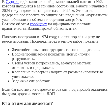
В
Суздале
идёт капитальный ремонт нижней плотины №2,
которая находится в аварийном состоянии. Работы начались в
2024 году и должны завершиться в 2025-м. Это часть
федерального проекта по защите от наводнений. Журналисты
уже побывали на объекте и оценили ход работ.
Вот что об этом
сообщают
на официальном портале
правительства Владимирской области, итак:
Плотину построили в 1974 году, и с тех пор её ни разу не
ремонтировали. Проверка перед началом работ показала:
Железобетонные конструкции сильно повредились.
Водонепроницаемое покрытие (понур) почти
разрушились.
Стены устоев потрескались, арматура местами
оголилась и проржавела.
Крепление рисбермы (защита от размыва) полностью
уничтожено.
Задвижка еле работала.
Если бы плотину не отремонтировали, под угрозой оказались
бы дома, дороги, мосты и ЛЭП.
Кто этим занимается?