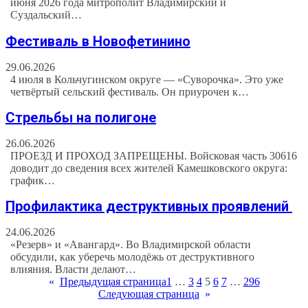
июня 2026 года митрополит Владимирский и
Суздальский…
Фестиваль в Новофетинино
29.06.2026
4 июля в Кольчугинском округе — «Суворочка». Это уже
четвёртый сельский фестиваль. Он приурочен к…
Стрельбы на полигоне
26.06.2026
ПРОЕЗД И ПРОХОД ЗАПРЕЩЕНЫ. Войсковая часть 30616
доводит до сведения всех жителей Камешковского округа:
график…
Профилактика деструктивных проявлений
24.06.2026
«Резерв» и «Авангард». Во Владимирской области
обсудили, как уберечь молодёжь от деструктивного
влияния. Власти делают…
«
Предыдущая страница
1
…
3
4
5
6
7
…
296
Следующая страница
»